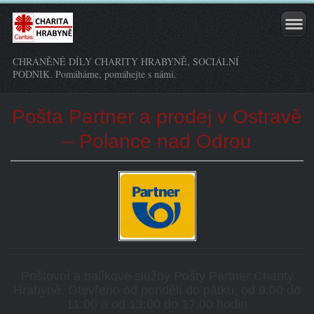
CHRÁNĚNÉ DÍLY CHARITY HRABYNĚ, SOCIÁLNÍ
PODNIK. Pomáháme, pomáhejte s námi.
Pošta Partner a prodej v Ostravě
– Polance nad Odrou
Poštovní a balíkové služby Pošty Partner Charity
Hrabyně. Otevřeno od pondělí do pátku, od 9:00 do
11:00 a od 13:00 do 17:00 hodin