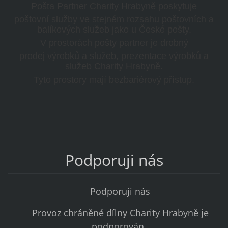
Pošta Partner Charity Hrabyně poskytuje
poštovní služby ve stejném rozsahu poštovních a
balíkových služeb jako u České pošty.
V prostorách pošty partner je drobný
prodej výrobků a služeb, prezentace výrobků a
služeb Charity Hrabyně.
Tyto prostory mají bezbariérový přístup.
Podporuji nás
Podporuji nás
Provoz chráněné dílny Charity Hrabyně je
podporován ,