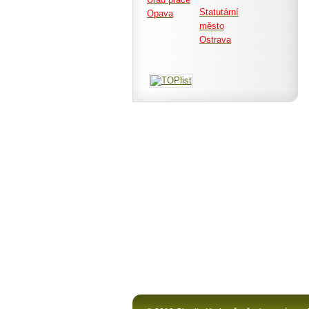
Statutární
Opava
město
Ostrava