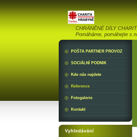
CHRÁNĚNÉ DÍLY CHARIT
Pomáháme, pomáhejte s n
POŠTA PARTNER PROVOZ
SOCIÁLNÍ PODNIK
Kde nás najdete
Reference
Fotogalerie
Kontakt
Vyhledávání