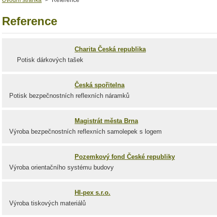
Úvodní stránka
>
Reference
Reference
Charita Česká republika
Potisk dárkových tašek
Česká spořitelna
Potisk bezpečnostních reflexních náramků
Magistrát města Brna
Výroba bezpečnostních reflexních samolepek s logem
Pozemkový fond České republiky
Výroba orientačního systému budovy
HI-pex s.r.o.
Výroba tiskových materiálů